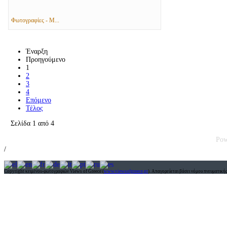
Φωτογραφίες - Μ...
Έναρξη
Προηγούμενο
1
2
3
4
Επόμενο
Τέλος
Σελίδα 1 από 4
Pow
/
Copyright κειμένου-φωτογραφιών Views of Greece (
www.viewsofgreece.gr
). Απαγορεύεται βάσει νόμου πνευματικής